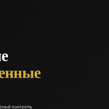
е
венные
орный контроль